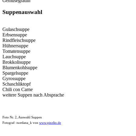
Gemüsegratiin
Suppenauswahl
Gulaschsuppe
Erbsensuppe
Rindfleischsuppe
Hühnersuppe
Tomatensuppe
Lauchsuppe
Brokkolisuppe
Blumenkohlsuppe
Spargelsuppe
Gyrossuppe
Schaschliktopf
Chili con Carne
weitere Suppen nach Absprache
Foto Nr. 2, Auswahl Suppen
Fotograf: swetlana_k von
www.pixelio.de