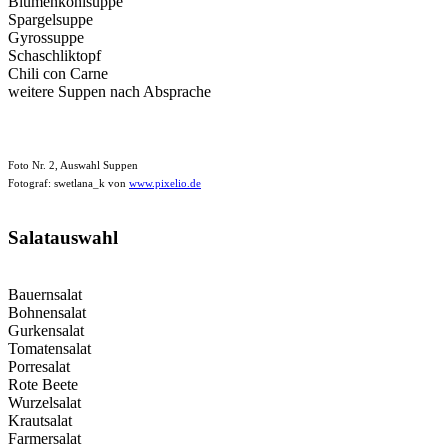
Blumenkohlsuppe
Spargelsuppe
Gyrossuppe
Schaschliktopf
Chili con Carne
weitere Suppen nach Absprache
Foto Nr. 2, Auswahl Suppen
Fotograf: swetlana_k von
www.pixelio.de
Salatauswahl
Bauernsalat
Bohnensalat
Gurkensalat
Tomatensalat
Porresalat
Rote Beete
Wurzelsalat
Krautsalat
Farmersalat